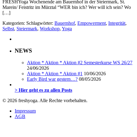
FRESHYoga Wochenende am Bauernhof in der Steiermark, St.
Marein/ Feistritz im Mürztal “WER bin ich? Wer will ich sein? Wo
[…]
Kategorien:
Schlagwörter:
Bauernhof
,
Empowerment
,
Integrität
,
Selbst
,
Steiermark
,
Workshop
,
Yoga
NEWS
Aktion * Aktion * Aktion #2 Semesterkurse WS 26/27
24/06/2026
Aktion * Aktion * Aktion #1
10/06/2026
Early Bird war gestern…?
08/05/2026
> Hier geht es zu allen Posts
© 2026 freshyoga. Alle Rechte vorbehalten.
Impressum
AGB