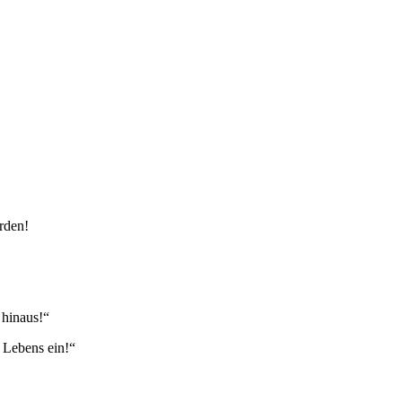
rden!
 hinaus!“
 Lebens ein!“