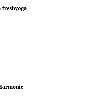
h freshyoga
 Harmonie