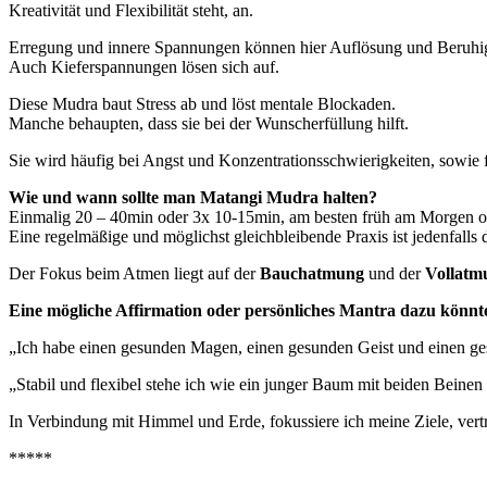
Kreativität und Flexibilität steht, an.
Erregung und innere Spannungen können hier Auflösung und Beruhig
Auch Kieferspannungen lösen sich auf.
Diese Mudra baut Stress ab und löst mentale Blockaden.
Manche behaupten, dass sie bei der Wunscherfüllung hilft.
Sie wird häufig bei Angst und Konzentrationsschwierigkeiten, sowie f
Wie und wann sollte man Matangi Mudra halten?
Einmalig 20 – 40min oder 3x 10-15min, am besten früh am Morgen o
Eine regelmäßige und möglichst gleichbleibende Praxis ist jedenfalls 
Der Fokus beim Atmen liegt auf der
Bauchatmung
und der
Vollatm
Ein
e
mögliche
Affirmation oder
persönliches Mantra dazu könnte
„Ich habe einen gesunden Magen, einen gesunden Geist und einen g
„Stabil und flexibel stehe ich wie ein junger Baum mit beiden Beine
In Verbindung mit Himmel und Erde, fokussiere ich meine Ziele, vert
*****